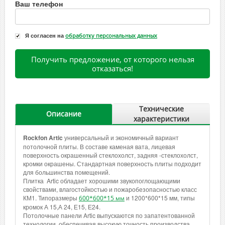
Ваш телефон
Я согласен на
обработку персональных данных
Получить предложение, от которого нельзя
отказаться!
Технические
Описание
характеристики
Rockfon Artic
универсальный и экономичный вариант
потолочной плиты. В составе каменая вата, лицевая
поверхность окрашенный стеклохолст, задняя -стеклохолст,
кромки окрашены. Стандартная поверхность плиты подходит
для большинства помещений.
Плитка Artic обладает хорошими звукопоглощающими
свойствами, влагостойкостью и пожаробезопасностью класс
КМ1. Типоразмеры
и 1200*600*15 мм, типы
600*600*15 мм
кромок А 15,А 24, Е15, Е24.
Потолочные панели Artic выпускаются по запатентованной
технологии, обеспечивая высокую точность производства