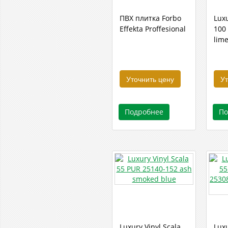
ПВХ плитка Forbo
Luxu
Effekta Proffesional
100
lim
Уточнить цену
Ут
Подробнее
По
Luxury Vinyl Scala
Luxu