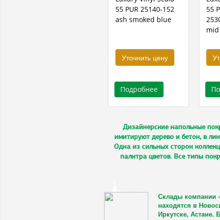
55 PUR 25140-152
55 
ash smoked blue
253
mid
Уточнить цену
Ут
Подробнее
По
Дизайнерские напольные покр
имитируют дерево и бетон, в ли
Одна из сильных сторон коллекц
палитра цветов. Все типы пок
1
2
3
4
5
Склады компании 
находятся в Новос
Иркутске, Астане.