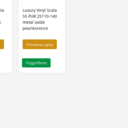
ala
Luxury Vinyl Scala
55 PUR 25110-140
c
metal oxide
pearlescence
у
Уточнить цену
Подробнее