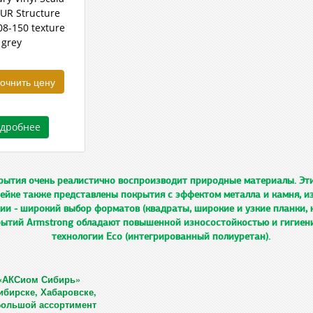
PUR Structure
08-150 texture
 grey
очнить цену
дробнее
ытия очень реалистично воспроизводит природные материалы. Эти
нейке также представлены покрытия с эффектом металла и камня, из
ии - широкий выбор форматов (квадраты, широкие и узкие планки,
рытий Armstrong обладают повышенной износостойкостью и гигиени
технологии Eco (интегрированный полиуретан).
«АКСиом Сибирь»
ибирске, Хабаровске,
 Большой ассортимент