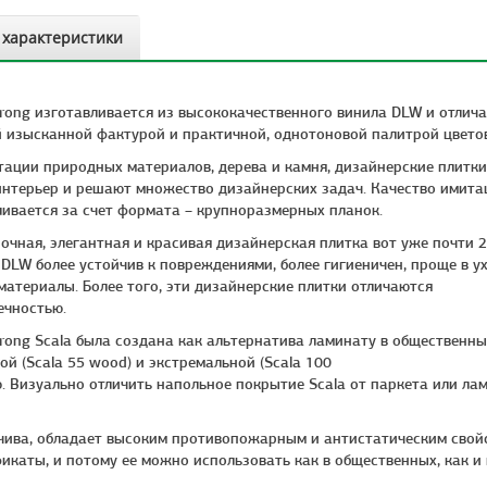
 характеристики
rong изготавливается из высококачественного винила DLW и отлича
 изысканной фактурой и практичной, однотоновой палитрой цвето
ации природных материалов, дерева и камня, дизайнерские плитки
интерьер и решают множество дизайнерских задач. Качество имита
ивается за счет формата – крупноразмерных планок.
очная, элегантная и красивая дизайнерская плитка вот уже почти 2
DLW более устойчив к повреждениями, более гигиеничен, проще в у
материалы. Более того, эти дизайнерские плитки отличаются
ечностью.
rong Scala была создана как альтернатива ламинату в общественны
ой (Scala 55 wood) и экстремальной (Scala 100
. Визуально отличить напольное покрытие Scala от паркета или ла
йчива, обладает высоким противопожарным и антистатическим свой
икаты, и потому ее можно использовать как в общественных, как и 