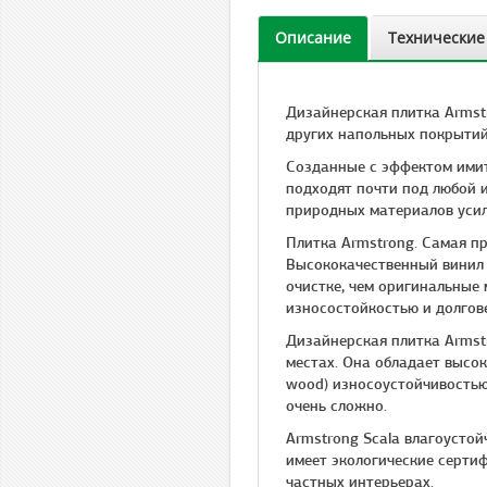
Описание
Технические
Дизайнерская плитка Armst
других напольных покрытий
Созданные с эффектом имит
подходят почти под любой 
природных материалов усил
Плитка Armstrong. Cамая пр
Высококачественный винил 
очистке, чем оригинальные 
износостойкостью и долгов
Дизайнерская плитка Armst
местах. Она обладает высок
wood) износоустойчивостью
очень сложно.
Armstrong Scala влагоусто
имеет экологические сертиф
частных интерьерах.