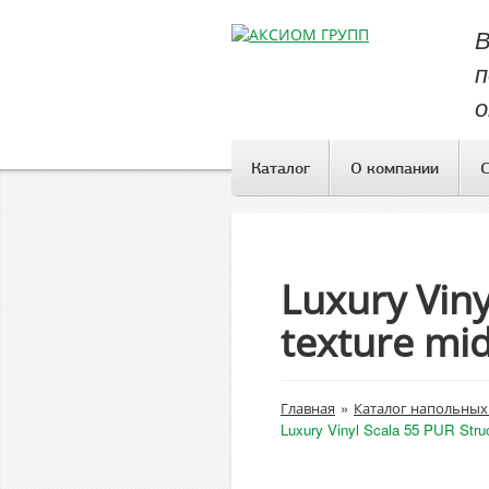
В
п
о
Каталог
О компании
Luxury Vin
texture mid
»
Главная
Каталог напольных
Luxury Vinyl Scala 55 PUR Struc