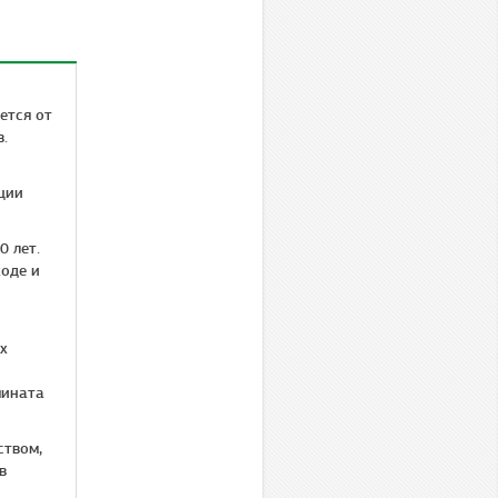
ется от
в.
ции
0 лет.
ходе и
х
мината
ством,
в