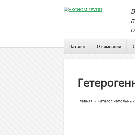
В
п
о
Каталог
О компании
Гетерогенн
»
Главная
Каталог напольных