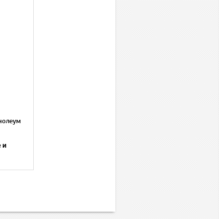
нолеум
 и