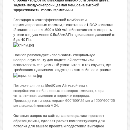
задняя- воздухонепроницаемая мембрана высокой
эффективности, кромки герметичны.
Благодаря высокоэффективной мембране и
герметизированным кромкам, в сочетании с HDC2 клипсами
(8 клипс на панель 600 х 600 мм), обеспечивается скорость
утечки воздуха менее 0.5м3/ч/м2/Па в диапазоне давлений от
5 до 40 Па.
Rockfon рекомендует использовать специальную
неопреновую ленту для подвесной системы или
использовать специальный уплотнитель в тех случаях, где
требования к давлению воздуха, являются более строгими.
Потолочная плита
MediCare Air у
стойчива к
воздействию разбавленных растворов аммиака, хлора,
четвертичного аммония и перекиси водорода.
Производится типоразмерами 600*600*25 мм и 1200*600*25
мм с видимой кромкой А 24.
Оставьте запрос на сайте, наш специалист привезет
образец плиты, сделает расчет комплектующих для
потолка для вашего проекта и подготовил выгодное