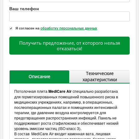
Ваш телефон
Я согласен на
обработку персональных данных
Получить предложение, от которого нельзя
отказаться!
Технические
Описание
характеристики
Потолочная плита
MediCare Air
специально разработана
для герметизированных помещений повышенного риска в
медицинских учреждениях, например, в операционных,
послеоперационных палатах и помещениях интенсивной
терапии, где
давление воздуха контролируется для
предотвращения распространения инфекций.
Панель не
поддерживает роста стафилококка и обеспечивает низкий
уровень эмиссии частиц (ISO класс 3).
В состав MediCare Air входит каменная вата, лицевая
сторона - водоотталкивающая поверхность белого цвета,