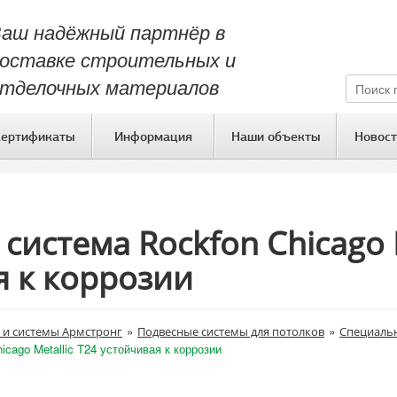
аш надёжный партнёр в
оставке строительных и
тделочных материалов
Сертификаты
Информация
Наши объекты
Новост
система Rockfon Chicago M
я к коррозии
»
»
 и системы Армстронг
Подвесные системы для потолков
Специаль
cago Metallic T24 устойчивая к коррозии