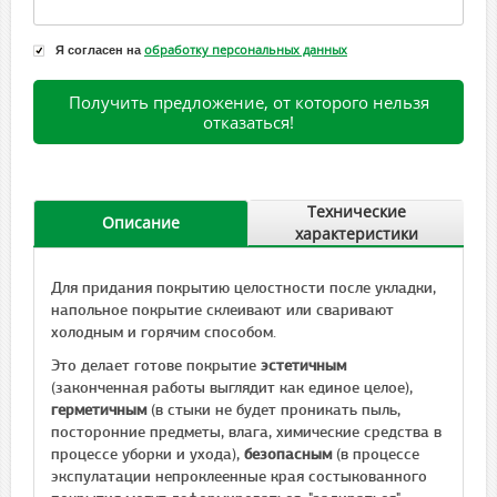
Я согласен на
обработку персональных данных
Получить предложение, от которого нельзя
отказаться!
Технические
Описание
характеристики
Для придания покрытию целостности после укладки,
напольное покрытие склеивают или сваривают
холодным и горячим способом.
Это делает готове покрытие
эстетичным
(законченная работы выглядит как единое целое),
герметичным
(в стыки не будет проникать пыль,
посторонние предметы, влага, химические средства в
процессе уборки и ухода),
безопасным
(в процессе
экспулатации непроклеенные края состыкованного